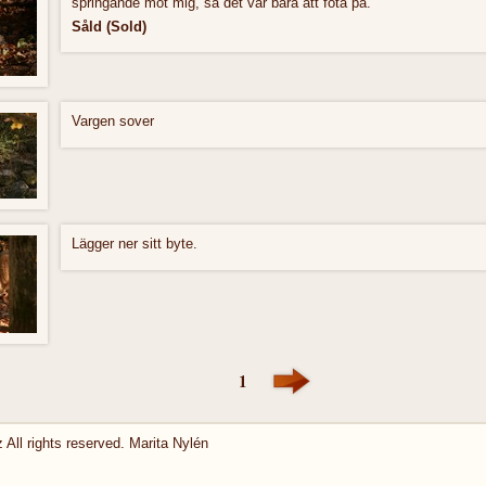
springande mot mig, så det var bara att fota på.
Såld (Sold)
Vargen sover
Lägger ner sitt byte.
1
 All rights reserved. Marita Nylén