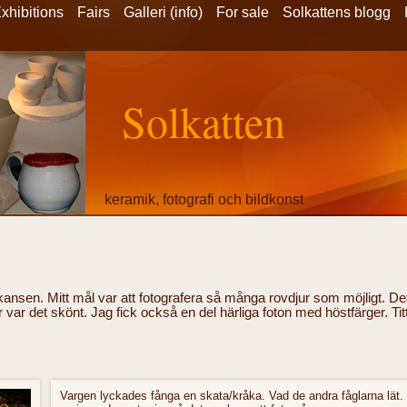
xhibitions
Fairs
Galleri (info)
For sale
Solkattens blogg
Solkatten
keramik, fotografi och bildkonst
___________________________________
ceramics, art and photography
kansen. Mitt mål var att fotografera så många rovdjur som möjligt. D
er var det skönt. Jag fick också en del härliga foton med höstfärger. Tit
Vargen lyckades fånga en skata/kråka. Vad de andra fåglarna lät