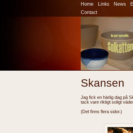
Home
Links
News
E
Contact
Skansen
Jag fick en härlig dag på S
tack vare riktigt soligt väd
(Det finns flera sidor.)