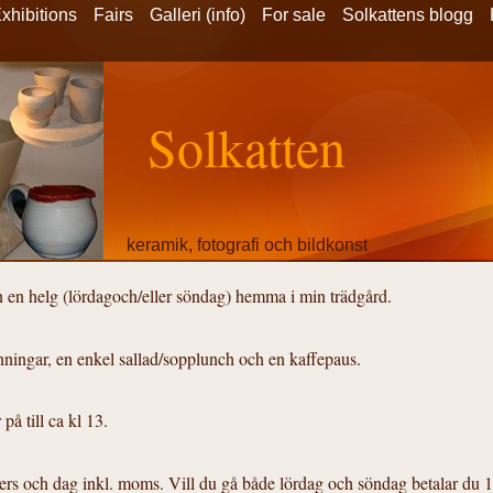
xhibitions
Fairs
Galleri (info)
For sale
Solkattens blogg
Solkatten
keramik, fotografi och bildkonst
___________________________________
 en helg (lördagoch/eller söndag) hemma i min trädgård.
ceramics, art and photography
ränningar, en enkel sallad/sopplunch och en kaffepaus.
 på till ca kl 13.
pers och dag inkl. moms. Vill du gå både lördag och söndag betalar du 1