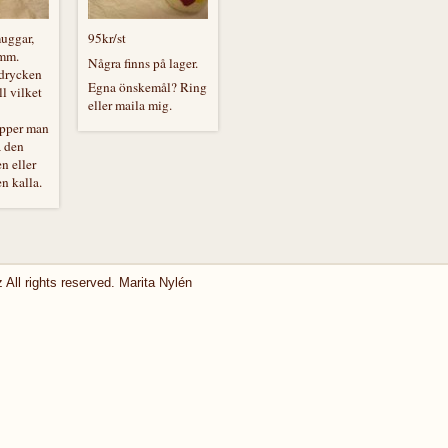
muggar,
95kr/st
 mm.
Några finns på lager.
 drycken
Egna önskemål? Ring
ll vilket
eller maila mig.
ipper man
å den
n eller
n kalla.
 All rights reserved. Marita Nylén