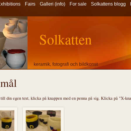
xhibitions
Fairs
Galleri (info)
For sale
Solkattens blogg
Solkatten
keramik, fotografi och bildkonst
___________________________________
emål
ceramics, art and photography
till din egen text, klicka på knappen med en penna på sig. Klicka på "X-knap