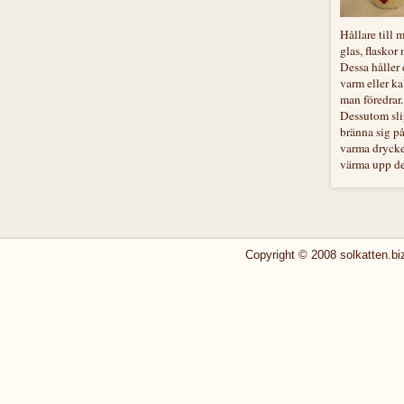
Hållare till 
glas, flaskor
Dessa håller
varm eller ka
man föredrar.
Dessutom sl
bränna sig p
varma drycke
värma upp de
Copyright © 2008 solkatten.biz